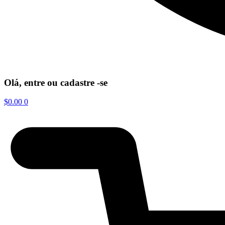
Olá, entre ou cadastre -se
$
0.00
0