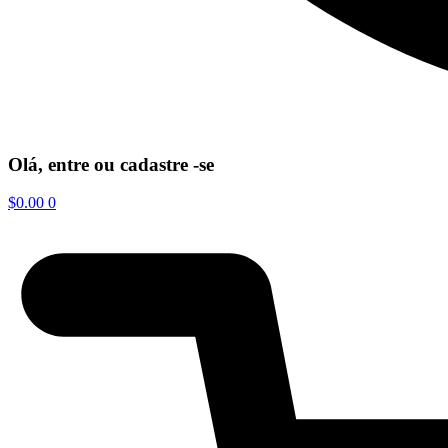
Olá, entre ou cadastre -se
$
0.00
0