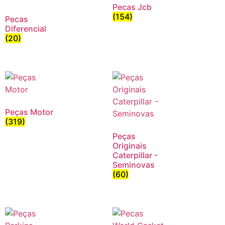
Pecas Jcb
(154)
Pecas
Diferencial
(20)
Peças Motor
(319)
Peças
Originais
Caterpillar -
Seminovas
(60)